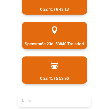
0 22 41 / 6 43 13

Speestraße 23d, 53840 Troisdorf

0 22 41 / 5 53 96