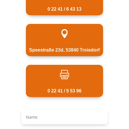
0 22 41 / 6 43 13

Speestraße 23d, 53840 Troisdorf

0 22 41 / 5 53 96